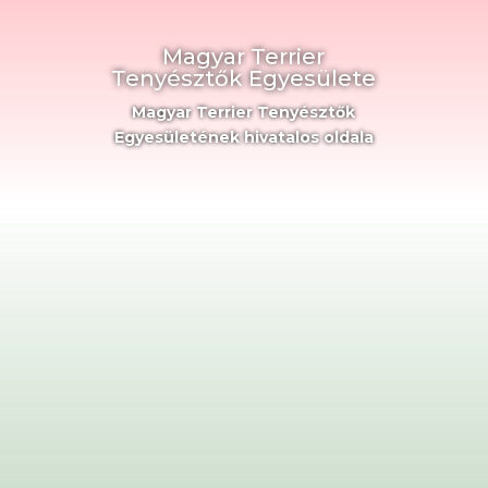
Magyar Terrier
Tenyésztők Egyesülete
Magyar Terrier Tenyésztők
Egyesületének hivatalos oldala