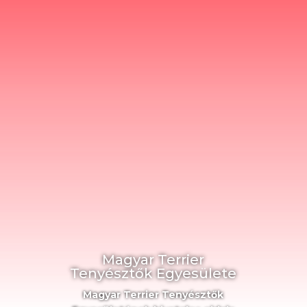
Magyar Terrier
Tenyésztők Egyesülete
Magyar Terrier Tenyésztők