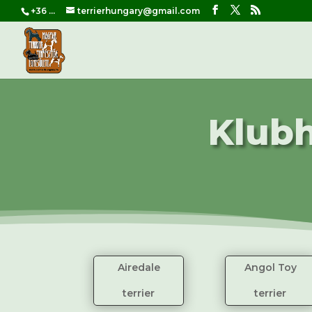
+36 ...
terrierhungary@gmail.com
Klubh
Airedale
Angol Toy
terrier
terrier