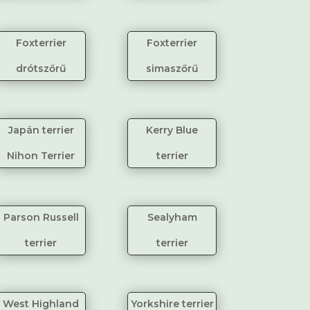
Fox
terrier
Foxterrier
drótszőrű
simaszőrű
Japán terrier
Kerry Blue
Nihon Terrier
terrier
Parson Russell
Sealyham
terrier
terrier
West Highland
Yorkshire
terrier