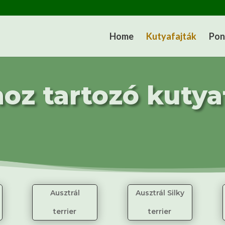
Home
Kutyafajták
Pon
oz tartozó kutya
Ausztrál
Ausztrál Silky
terrier
terrier